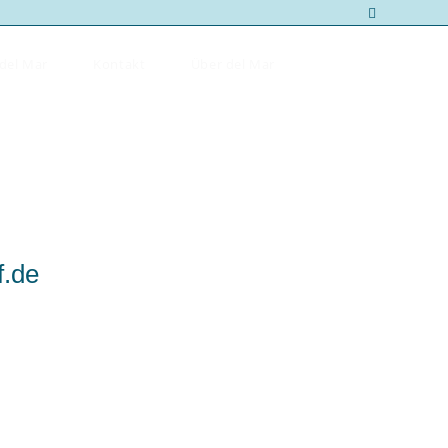
del Mar
Kontakt
Über del Mar
f.de