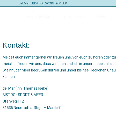
del Mar · BISTRO · SPORT & MEER
Bistro del Mar
Sport del Mar
Feiern im 
Kontakt:
Meldet euch immer gerne! Wir freuen uns, von euch zu hören oder z
meisten freuen wir uns, dass wir euch endlich in unserer coolen Loc
Steinhuder Meer begrüßen dürfen und unser kleines Fleckchen Urlaub
können!
del Mar (Inh. Thomas Iseke)
BISTRO · SPORT & MEER
Uferweg 112
31535 Neustadt a. Rbge. – Mardorf