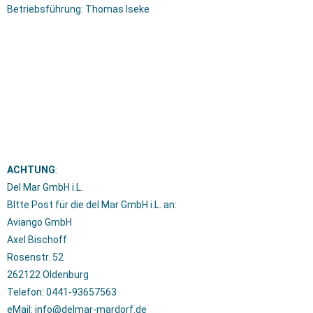
Betriebsführung: Thomas Iseke
ACHTUNG
:
Del Mar GmbH i.L.
BItte Post für die del Mar GmbH i.L. an:
Aviango GmbH
Axel Bischoff
Rosenstr. 52
262122 Oldenburg
Telefon: 0441-93657563
eMail: info@delmar-mardorf.de