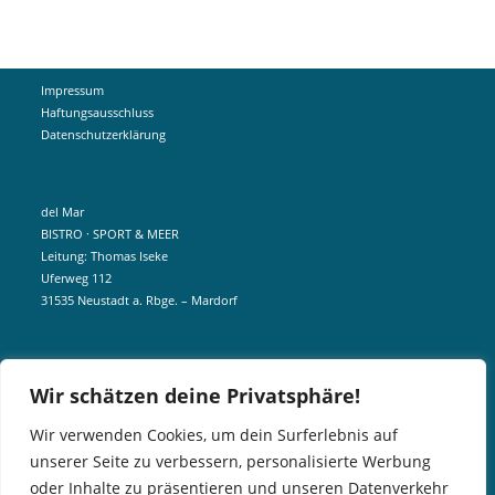
Impressum
Haftungsausschluss
Datenschutzerklärung
del Mar
BISTRO · SPORT & MEER
Leitung: Thomas Iseke
Uferweg 112
31535 Neustadt a. Rbge. – Mardorf
mobil +49 172 5190404
Wir schätzen deine Privatsphäre!
info@delmar-mardorf.de
Wir verwenden Cookies, um dein Surferlebnis auf
unserer Seite zu verbessern, personalisierte Werbung
In der Nebensaison öffnen wir wetterabhängig, sobald es schön ist.
oder Inhalte zu präsentieren und unseren Datenverkehr