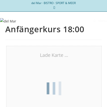
Zum
del Mar · BISTRO · SPORT & MEER
Inhalt
springen
Menü
Anfängerkurs 18:00
Lade Karte ...