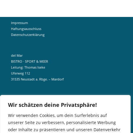
Impressum
Haftungsausschluss
Datenschutzerklärung
del Mar
BISTRO · SPORT & MEER
Leitung: Thomas Iseke
Uferweg 112
31535 Neustadt a. Rbge. – Mardorf
mobil +49 172 5190404
Wir schätzen deine Privatsphäre!
info@delmar-mardorf.de
Wir verwenden Cookies, um dein Surferlebnis auf
unserer Seite zu verbessern, personalisierte Werbung
In der Nebensaison öffnen wir wetterabhängig, sobald es schön ist.
oder Inhalte zu präsentieren und unseren Datenverkehr
Gern könnt ihr euch telefonisch bei uns über aktuelle Öffnungszeiten