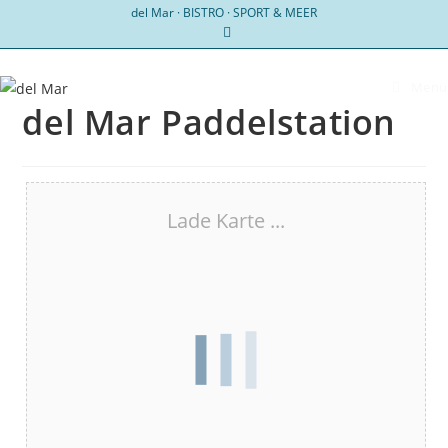
Zum
del Mar · BISTRO · SPORT & MEER
Inhalt
springen
Menü
del Mar Paddelstation
Lade Karte ...