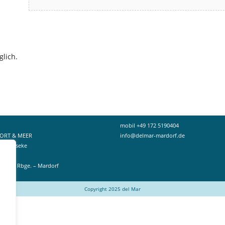
lich.
mobil +49 172 5190404
PORT & MEER
info@delmar-mardorf.de
omas Iseke
2
adt a. Rbge. – Mardorf
Copyright 2025 del Mar