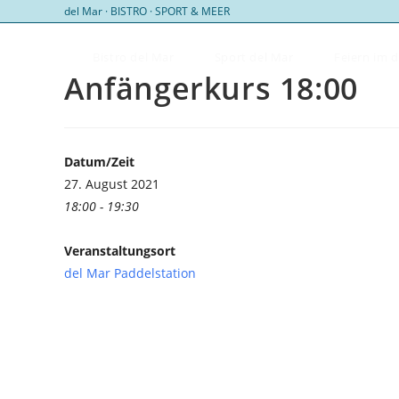
Zum
del Mar · BISTRO · SPORT & MEER
Inhalt
springen
Bistro del Mar
Sport del Mar
Feiern im 
Anfängerkurs 18:00
Datum/Zeit
27. August 2021
18:00 - 19:30
Veranstaltungsort
del Mar Paddelstation