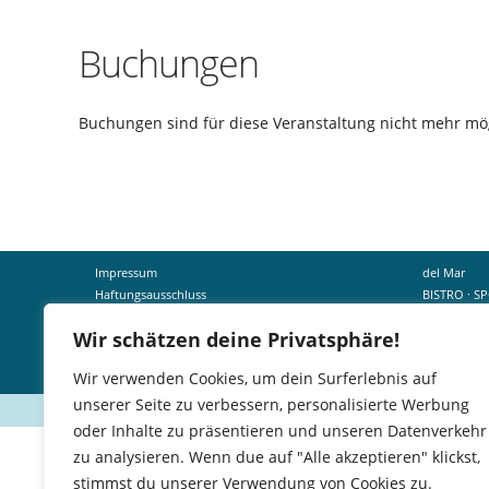
Buchungen
Buchungen sind für diese Veranstaltung nicht mehr mög
Impressum
del Mar
Haftungsausschluss
BISTRO · S
Datenschutzerklärung
Leitung: Th
Wir schätzen deine Privatsphäre!
Uferweg 11
31535 Neust
Wir verwenden Cookies, um dein Surferlebnis auf
unserer Seite zu verbessern, personalisierte Werbung
oder Inhalte zu präsentieren und unseren Datenverkehr
1
zu analysieren. Wenn due auf "Alle akzeptieren" klickst,
x
stimmst du unserer Verwendung von Cookies zu.