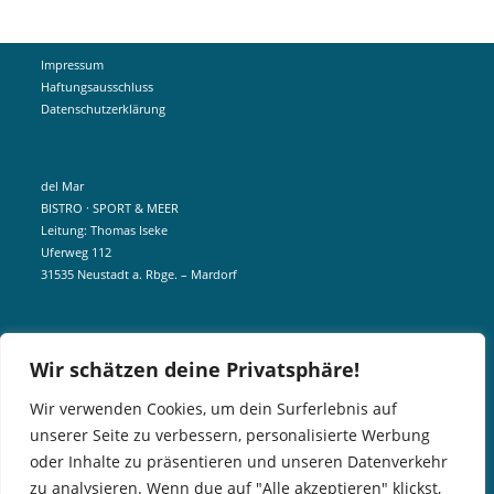
Impressum
Haftungsausschluss
Datenschutzerklärung
del Mar
BISTRO · SPORT & MEER
Leitung: Thomas Iseke
Uferweg 112
31535 Neustadt a. Rbge. – Mardorf
mobil +49 172 5190404
Wir schätzen deine Privatsphäre!
info@delmar-mardorf.de
Wir verwenden Cookies, um dein Surferlebnis auf
unserer Seite zu verbessern, personalisierte Werbung
In der Nebensaison öffnen wir wetterabhängig, sobald es schön ist.
oder Inhalte zu präsentieren und unseren Datenverkehr
Gern könnt ihr euch telefonisch bei uns über aktuelle Öffnungszeiten
zu analysieren. Wenn due auf "Alle akzeptieren" klickst,