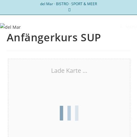
Zum
del Mar · BISTRO · SPORT & MEER
Inhalt
springen
Menü
Anfängerkurs SUP
Lade Karte ...