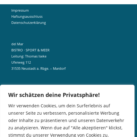
Impressum
Haftungsausschluss
Datenschutzerklärung
del Mar
BISTRO · SPORT & MEER
Leitung: Thomas Iseke
Uferweg 112
31535 Neustadt a. Rbge. – Mardorf
mobil +49 172 5190404
Wir schätzen deine Privatsphäre!
info@delmar-mardorf.de
Wir verwenden Cookies, um dein Surferlebnis auf
unserer Seite zu verbessern, personalisierte Werbung
In der Nebensaison öffnen wir wetterabhängig, sobald es schön ist.
oder Inhalte zu präsentieren und unseren Datenverkehr
Gern könnt ihr euch telefonisch bei uns über aktuelle Öffnungszeiten
zu analysieren. Wenn due auf "Alle akzeptieren" klickst,
informieren. Für Gruppen und Events können wir aber gern jederzeit
stimmst du unserer Verwendung von Cookies zu.
öffnen.