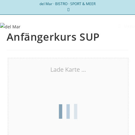
Zum
del Mar · BISTRO · SPORT & MEER
Inhalt
springen
Menü
Anfängerkurs SUP
Lade Karte ...