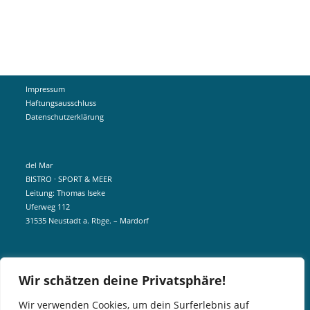
Impressum
Haftungsausschluss
Datenschutzerklärung
del Mar
BISTRO · SPORT & MEER
Leitung: Thomas Iseke
Uferweg 112
31535 Neustadt a. Rbge. – Mardorf
mobil +49 172 5190404
Wir schätzen deine Privatsphäre!
info@delmar-mardorf.de
Wir verwenden Cookies, um dein Surferlebnis auf