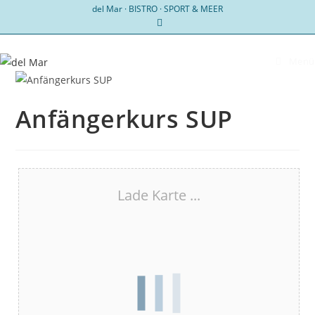
Zum
del Mar · BISTRO · SPORT & MEER
Inhalt
springen
Menü
Anfängerkurs SUP
Lade Karte ...