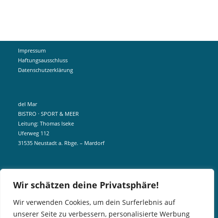
Impressum
Haftungsausschluss
Datenschutzerklärung
del Mar
BISTRO · SPORT & MEER
Leitung: Thomas Iseke
Uferweg 112
31535 Neustadt a. Rbge. – Mardorf
mobil +49 172 5190404
Wir schätzen deine Privatsphäre!
info@delmar-mardorf.de
Wir verwenden Cookies, um dein Surferlebnis auf
unserer Seite zu verbessern, personalisierte Werbung