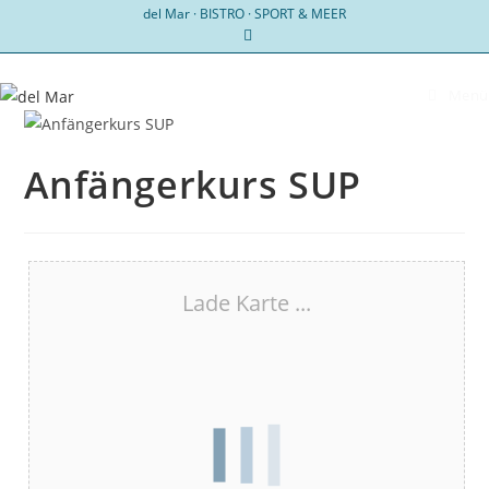
Zum
del Mar · BISTRO · SPORT & MEER
Inhalt
springen
Menü
Anfängerkurs SUP
Lade Karte ...