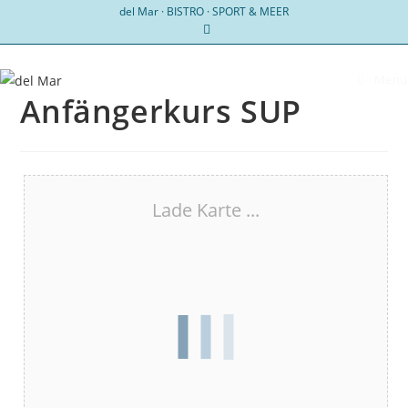
Zum
del Mar · BISTRO · SPORT & MEER
Inhalt
springen
Menü
Anfängerkurs SUP
Lade Karte ...