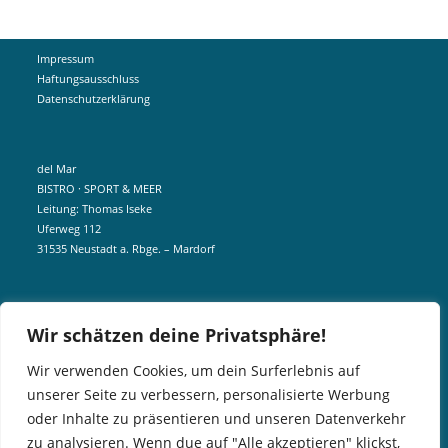
Impressum
Haftungsausschluss
Datenschutzerklärung
del Mar
BISTRO · SPORT & MEER
Leitung: Thomas Iseke
Uferweg 112
31535 Neustadt a. Rbge. – Mardorf
mobil +49 172 5190404
Wir schätzen deine Privatsphäre!
info@delmar-mardorf.de
Wir verwenden Cookies, um dein Surferlebnis auf
unserer Seite zu verbessern, personalisierte Werbung
In der Nebensaison öffnen wir wetterabhängig, sobald es schön ist.
oder Inhalte zu präsentieren und unseren Datenverkehr
Gern könnt ihr euch telefonisch bei uns über aktuelle Öffnungszeiten
zu analysieren. Wenn due auf "Alle akzeptieren" klickst,