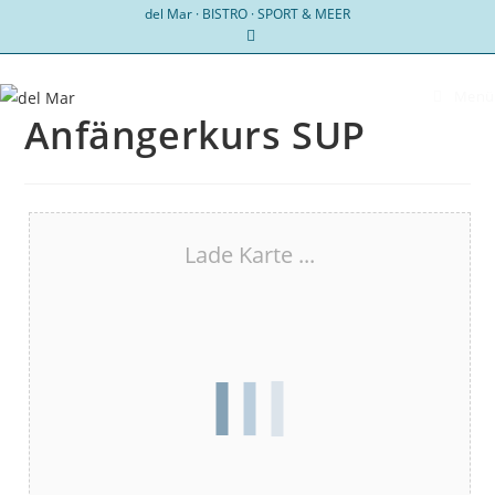
Zum
del Mar · BISTRO · SPORT & MEER
Inhalt
springen
Menü
Anfängerkurs SUP
Lade Karte ...