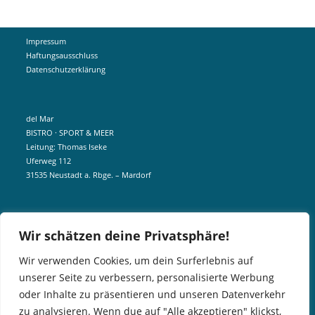
Impressum
Haftungsausschluss
Datenschutzerklärung
del Mar
BISTRO · SPORT & MEER
Leitung: Thomas Iseke
Uferweg 112
31535 Neustadt a. Rbge. – Mardorf
mobil +49 172 5190404
Wir schätzen deine Privatsphäre!
info@delmar-mardorf.de
Wir verwenden Cookies, um dein Surferlebnis auf
unserer Seite zu verbessern, personalisierte Werbung
In der Nebensaison öffnen wir wetterabhängig, sobald es schön ist.
oder Inhalte zu präsentieren und unseren Datenverkehr
Gern könnt ihr euch telefonisch bei uns über aktuelle Öffnungszeiten
zu analysieren. Wenn due auf "Alle akzeptieren" klickst,