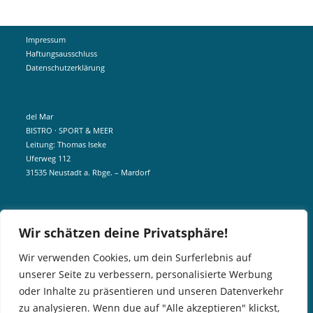
Impressum
Haftungsausschluss
Datenschutzerklärung
del Mar
BISTRO · SPORT & MEER
Leitung: Thomas Iseke
Uferweg 112
31535 Neustadt a. Rbge. – Mardorf
mobil +49 172 5190404
Wir schätzen deine Privatsphäre!
info@delmar-mardorf.de
Wir verwenden Cookies, um dein Surferlebnis auf
unserer Seite zu verbessern, personalisierte Werbung
In der Nebensaison öffnen wir wetterabhängig, sobald es schön ist.
oder Inhalte zu präsentieren und unseren Datenverkehr
Gern könnt ihr euch telefonisch bei uns über aktuelle Öffnungszeiten
zu analysieren. Wenn due auf "Alle akzeptieren" klickst,
informieren. Für Gruppen und Events können wir aber gern jederzeit