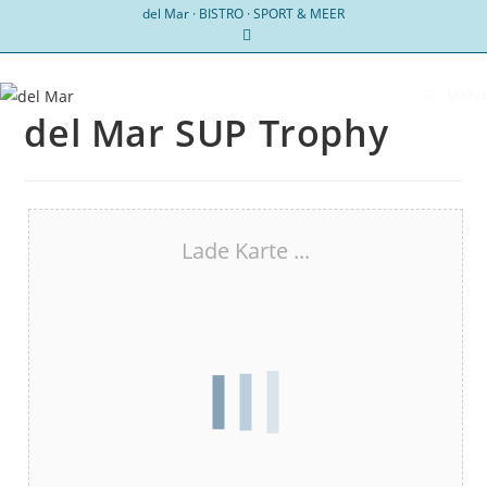
Zum
del Mar · BISTRO · SPORT & MEER
Inhalt
springen
Menü
del Mar SUP Trophy
Lade Karte ...