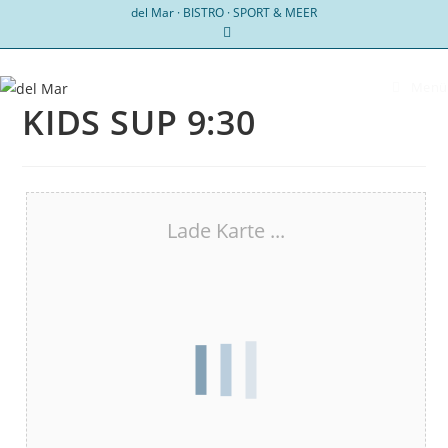
Zum
del Mar · BISTRO · SPORT & MEER
Inhalt
springen
Menü
KIDS SUP 9:30
Lade Karte ...