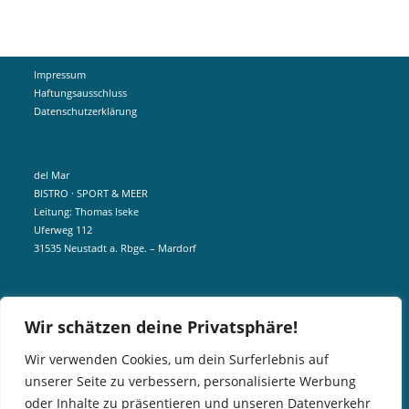
Impressum
Haftungsausschluss
Datenschutzerklärung
del Mar
BISTRO · SPORT & MEER
Leitung: Thomas Iseke
Uferweg 112
31535 Neustadt a. Rbge. – Mardorf
mobil +49 172 5190404
Wir schätzen deine Privatsphäre!
info@delmar-mardorf.de
Wir verwenden Cookies, um dein Surferlebnis auf
unserer Seite zu verbessern, personalisierte Werbung
In der Nebensaison öffnen wir wetterabhängig, sobald es schön ist.
oder Inhalte zu präsentieren und unseren Datenverkehr