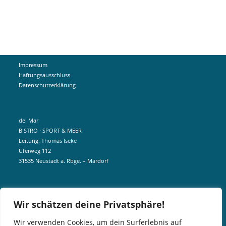
Impressum
Haftungsausschluss
Datenschutzerklärung
del Mar
BISTRO · SPORT & MEER
Leitung: Thomas Iseke
Uferweg 112
31535 Neustadt a. Rbge. – Mardorf
mobil +49 172 5190404
Wir schätzen deine Privatsphäre!
info@delmar-mardorf.de
Wir verwenden Cookies, um dein Surferlebnis auf