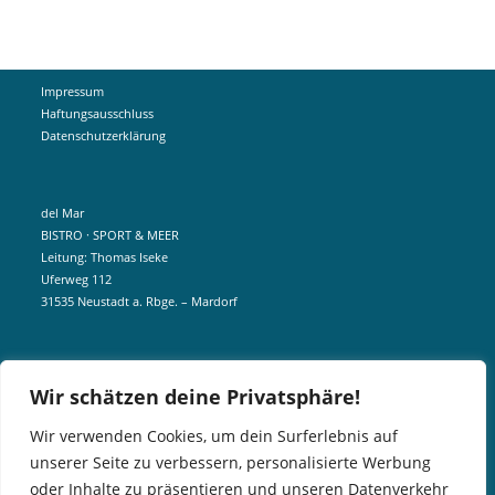
Impressum
Haftungsausschluss
Datenschutzerklärung
del Mar
BISTRO · SPORT & MEER
Leitung: Thomas Iseke
Uferweg 112
31535 Neustadt a. Rbge. – Mardorf
mobil +49 172 5190404
Wir schätzen deine Privatsphäre!
info@delmar-mardorf.de
Wir verwenden Cookies, um dein Surferlebnis auf
unserer Seite zu verbessern, personalisierte Werbung
In der Nebensaison öffnen wir wetterabhängig, sobald es schön ist.
oder Inhalte zu präsentieren und unseren Datenverkehr