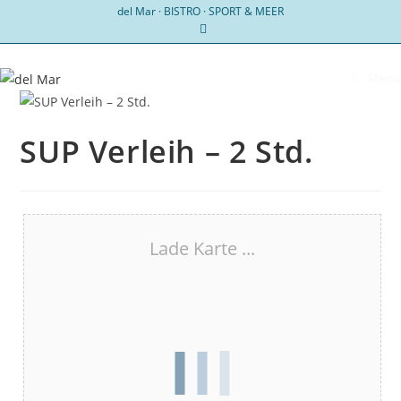
Zum
del Mar · BISTRO · SPORT & MEER
Inhalt
springen
Menü
SUP Verleih – 2 Std.
Lade Karte ...