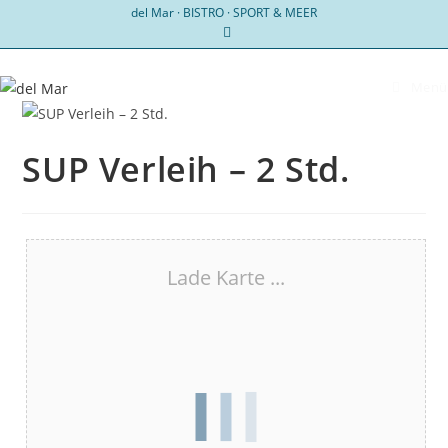
Zum
del Mar · BISTRO · SPORT & MEER
Inhalt
springen
Menü
SUP Verleih – 2 Std.
Lade Karte ...