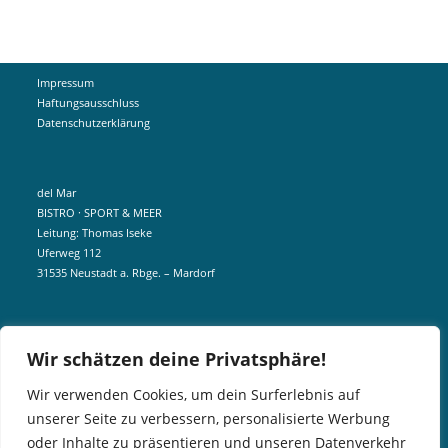
Impressum
Haftungsausschluss
Datenschutzerklärung
del Mar
BISTRO · SPORT & MEER
Leitung: Thomas Iseke
Uferweg 112
31535 Neustadt a. Rbge. – Mardorf
mobil +49 172 5190404
Wir schätzen deine Privatsphäre!
info@delmar-mardorf.de
Wir verwenden Cookies, um dein Surferlebnis auf
unserer Seite zu verbessern, personalisierte Werbung
In der Nebensaison öffnen wir wetterabhängig, sobald es schön ist.
oder Inhalte zu präsentieren und unseren Datenverkehr