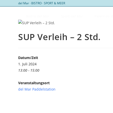
Zum
del Mar · BISTRO · SPORT & MEER
Inhalt
springen
Bistro del Mar
Sport del Mar
Feiern im 
SUP Verleih – 2 Std.
Datum/Zeit
1. Juli 2024
13:00 - 15:00
Veranstaltungsort
del Mar Paddelstation