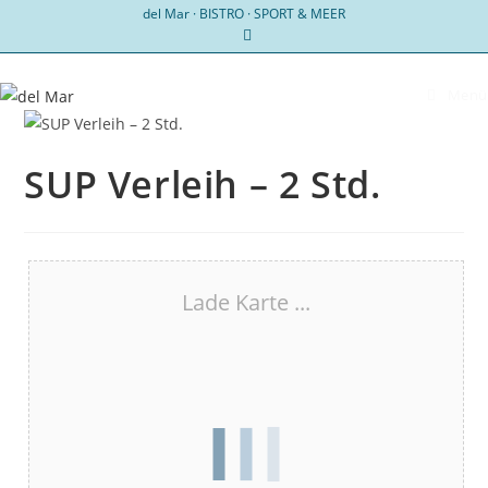
Zum
del Mar · BISTRO · SPORT & MEER
Inhalt
springen
Menü
SUP Verleih – 2 Std.
Lade Karte ...