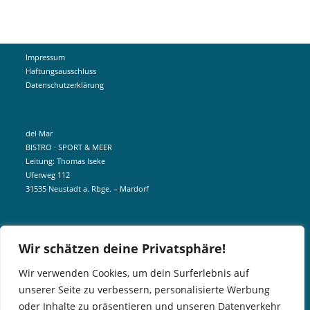
Impressum
Haftungsausschluss
Datenschutzerklärung
del Mar
BISTRO · SPORT & MEER
Leitung: Thomas Iseke
Uferweg 112
31535 Neustadt a. Rbge. – Mardorf
mobil +49 172 5190404
Wir schätzen deine Privatsphäre!
info@delmar-mardorf.de
Wir verwenden Cookies, um dein Surferlebnis auf
unserer Seite zu verbessern, personalisierte Werbung
In der Nebensaison öffnen wir wetterabhängig, sobald es schön ist.
oder Inhalte zu präsentieren und unseren Datenverkehr