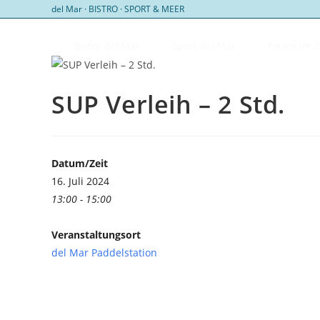
Zum
del Mar · BISTRO · SPORT & MEER
Inhalt
springen
Bistro del Mar
Sport del Mar
Feiern im 
SUP Verleih – 2 Std.
Datum/Zeit
16. Juli 2024
13:00 - 15:00
Veranstaltungsort
del Mar Paddelstation