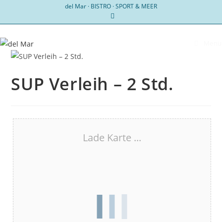
Zum
del Mar · BISTRO · SPORT & MEER
Inhalt
springen
Menü
SUP Verleih – 2 Std.
Lade Karte ...