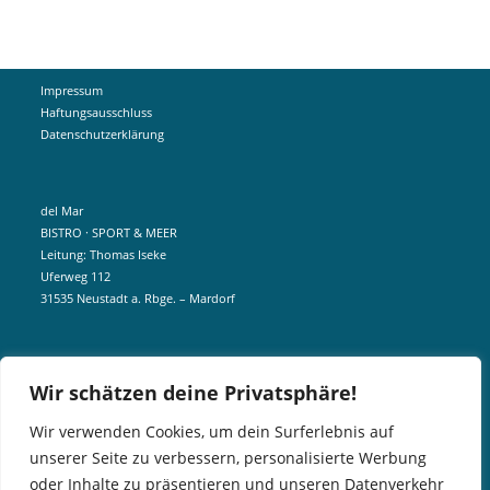
Impressum
Haftungsausschluss
Datenschutzerklärung
del Mar
BISTRO · SPORT & MEER
Leitung: Thomas Iseke
Uferweg 112
31535 Neustadt a. Rbge. – Mardorf
mobil +49 172 5190404
Wir schätzen deine Privatsphäre!
info@delmar-mardorf.de
Wir verwenden Cookies, um dein Surferlebnis auf
unserer Seite zu verbessern, personalisierte Werbung
In der Nebensaison öffnen wir wetterabhängig, sobald es schön ist.
oder Inhalte zu präsentieren und unseren Datenverkehr