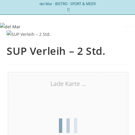
Zum
del Mar · BISTRO · SPORT & MEER
Inhalt
springen
Menü
SUP Verleih – 2 Std.
Lade Karte ...