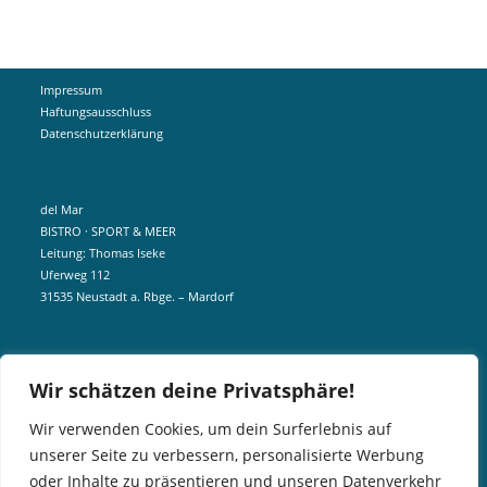
Impressum
Haftungsausschluss
Datenschutzerklärung
del Mar
BISTRO · SPORT & MEER
Leitung: Thomas Iseke
Uferweg 112
31535 Neustadt a. Rbge. – Mardorf
mobil +49 172 5190404
Wir schätzen deine Privatsphäre!
info@delmar-mardorf.de
Wir verwenden Cookies, um dein Surferlebnis auf
unserer Seite zu verbessern, personalisierte Werbung
In der Nebensaison öffnen wir wetterabhängig, sobald es schön ist.
oder Inhalte zu präsentieren und unseren Datenverkehr