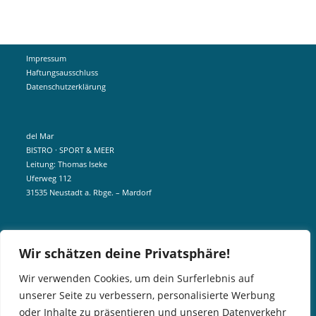
Impressum
Haftungsausschluss
Datenschutzerklärung
del Mar
BISTRO · SPORT & MEER
Leitung: Thomas Iseke
Uferweg 112
31535 Neustadt a. Rbge. – Mardorf
mobil +49 172 5190404
Wir schätzen deine Privatsphäre!
info@delmar-mardorf.de
Wir verwenden Cookies, um dein Surferlebnis auf
unserer Seite zu verbessern, personalisierte Werbung
In der Nebensaison öffnen wir wetterabhängig, sobald es schön ist.
oder Inhalte zu präsentieren und unseren Datenverkehr