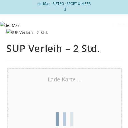
Zum
del Mar · BISTRO · SPORT & MEER
Inhalt
springen
Menü
SUP Verleih – 2 Std.
Lade Karte ...