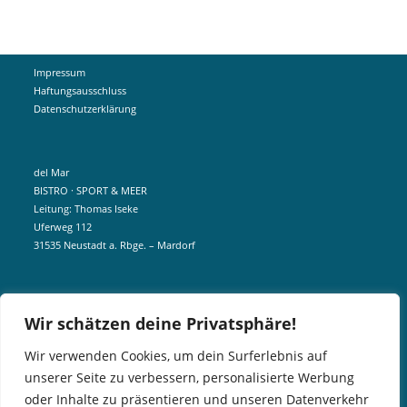
Impressum
Haftungsausschluss
Datenschutzerklärung
del Mar
BISTRO · SPORT & MEER
Leitung: Thomas Iseke
Uferweg 112
31535 Neustadt a. Rbge. – Mardorf
mobil +49 172 5190404
Wir schätzen deine Privatsphäre!
info@delmar-mardorf.de
Wir verwenden Cookies, um dein Surferlebnis auf
unserer Seite zu verbessern, personalisierte Werbung
In der Nebensaison öffnen wir wetterabhängig, sobald es schön ist.
oder Inhalte zu präsentieren und unseren Datenverkehr