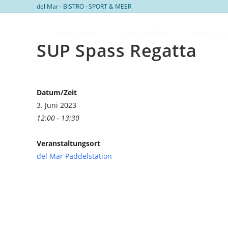
Zum
del Mar · BISTRO · SPORT & MEER
Inhalt
springen
Bistro del Mar
Sport del Mar
Feiern im 
SUP Spass Regatta
Datum/Zeit
3. Juni 2023
12:00 - 13:30
Veranstaltungsort
del Mar Paddelstation