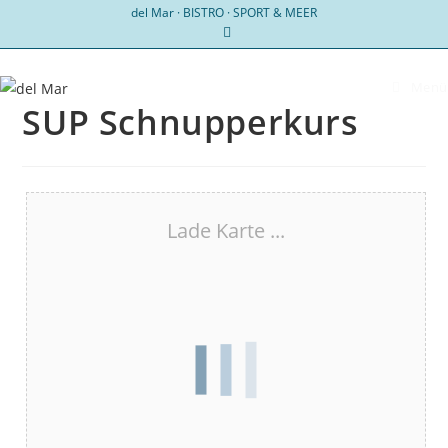
Zum
del Mar · BISTRO · SPORT & MEER
Inhalt
springen
Menü
SUP Schnupperkurs
Lade Karte ...