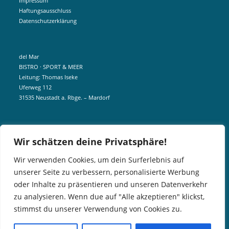
Impressum
Haftungsausschluss
Datenschutzerklärung
del Mar
BISTRO · SPORT & MEER
Leitung: Thomas Iseke
Uferweg 112
31535 Neustadt a. Rbge. – Mardorf
mobil +49 172 5190404
Wir schätzen deine Privatsphäre!
info@delmar-mardorf.de
Wir verwenden Cookies, um dein Surferlebnis auf
unserer Seite zu verbessern, personalisierte Werbung
In der Nebensaison öffnen wir wetterabhängig, sobald es schön ist.
oder Inhalte zu präsentieren und unseren Datenverkehr
Gern könnt ihr euch telefonisch bei uns über aktuelle Öffnungszeiten
zu analysieren. Wenn due auf "Alle akzeptieren" klickst,
informieren. Für Gruppen und Events können wir aber gern jederzeit
stimmst du unserer Verwendung von Cookies zu.
öffnen.