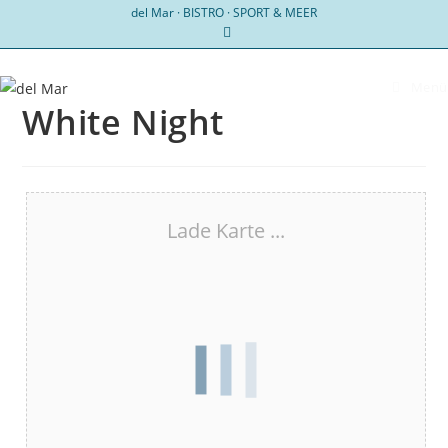
Zum
del Mar · BISTRO · SPORT & MEER
Inhalt
springen
Menü
White Night
Lade Karte ...