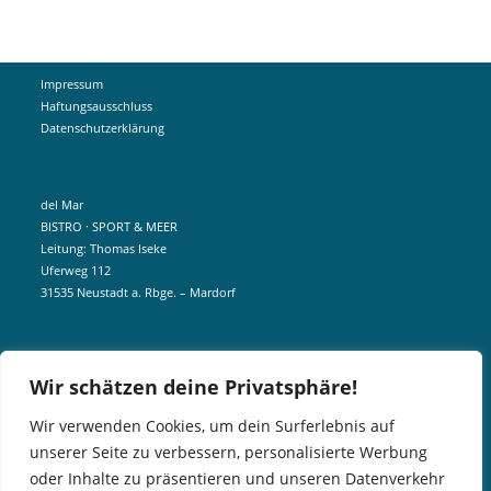
Impressum
Haftungsausschluss
Datenschutzerklärung
del Mar
BISTRO · SPORT & MEER
Leitung: Thomas Iseke
Uferweg 112
31535 Neustadt a. Rbge. – Mardorf
mobil +49 172 5190404
Wir schätzen deine Privatsphäre!
info@delmar-mardorf.de
Wir verwenden Cookies, um dein Surferlebnis auf
unserer Seite zu verbessern, personalisierte Werbung
In der Nebensaison öffnen wir wetterabhängig, sobald es schön ist.
oder Inhalte zu präsentieren und unseren Datenverkehr
Gern könnt ihr euch telefonisch bei uns über aktuelle Öffnungszeiten