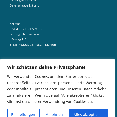
Haftungsausschluss
Datenschutzerklärung
del Mar
BISTRO · SPORT & MEER
Leitung: Thomas Iseke
Uferweg 112
31535 Neustadt a. Rbge. – Mardorf
mobil +49 172 5190404
Wir schätzen deine Privatsphäre!
info@delmar-mardorf.de
Wir verwenden Cookies, um dein Surferlebnis auf
unserer Seite zu verbessern, personalisierte Werbung
In der Nebensaison öffnen wir wetterabhängig, sobald es schön ist.
oder Inhalte zu präsentieren und unseren Datenverkehr
Gern könnt ihr euch telefonisch bei uns über aktuelle Öffnungszeiten
zu analysieren. Wenn due auf "Alle akzeptieren" klickst,
informieren. Für Gruppen und Events können wir aber gern jederzeit
stimmst du unserer Verwendung von Cookies zu.
öffnen.
Einstellungen
Ablehnen
Alles akzeptieren