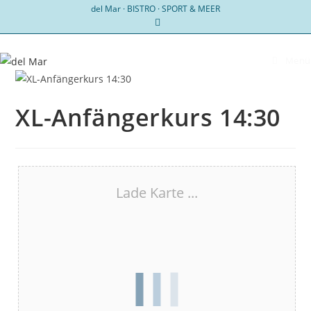
Zum
del Mar · BISTRO · SPORT & MEER
Inhalt
springen
Menü
XL-Anfängerkurs 14:30
Lade Karte ...