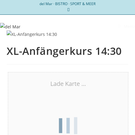
Zum
del Mar · BISTRO · SPORT & MEER
Inhalt
springen
Menü
XL-Anfängerkurs 14:30
Lade Karte ...