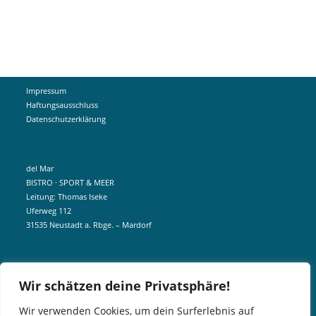
Impressum
Haftungsausschluss
Datenschutzerklärung
del Mar
BISTRO · SPORT & MEER
Leitung: Thomas Iseke
Uferweg 112
31535 Neustadt a. Rbge. – Mardorf
mobil +49 172 5190404
Wir schätzen deine Privatsphäre!
info@delmar-mardorf.de
Wir verwenden Cookies, um dein Surferlebnis auf