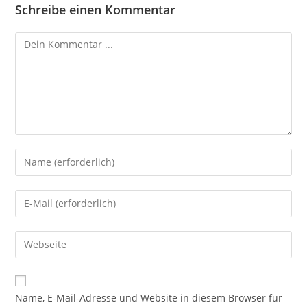
Schreibe einen Kommentar
Kommentieren
Gib
deinen
Namen
Gib
oder
deine
Benutzernamen
E-
Gib
zum
Mail-
deine
Kommentieren
Adresse
Website-
ein
zum
URL
Name, E-Mail-Adresse und Website in diesem Browser für
Kommentieren