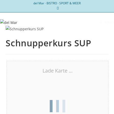
Zum
del Mar · BISTRO · SPORT & MEER
Inhalt
springen
Menü
Schnupperkurs SUP
Lade Karte ...