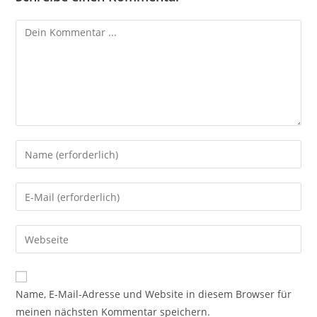
Kommentieren
Gib
deinen
Namen
Gib
oder
deine
Benutzernamen
E-
Gib
zum
Mail-
deine
Kommentieren
Adresse
Website-
ein
zum
URL
Name, E-Mail-Adresse und Website in diesem Browser für
Kommentieren
ein
meinen nächsten Kommentar speichern.
ein