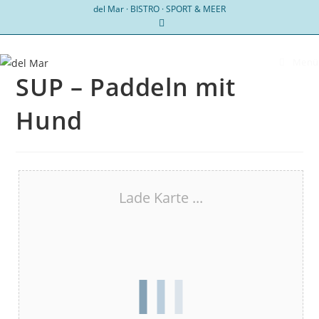
Zum
del Mar · BISTRO · SPORT & MEER
Inhalt
springen
Menü
SUP – Paddeln mit
Hund
Lade Karte ...