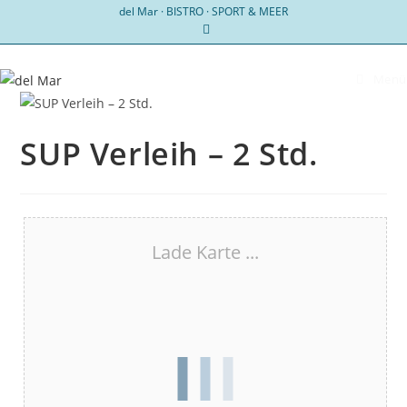
Zum
del Mar · BISTRO · SPORT & MEER
Inhalt
springen
Menü
SUP Verleih – 2 Std.
Lade Karte ...