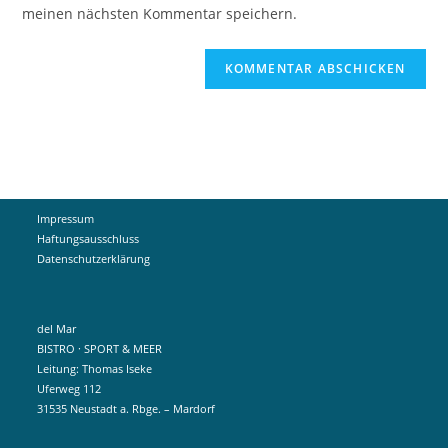
ein
meinen nächsten Kommentar speichern.
ein
(optional)
Impressum
Haftungsausschluss
Datenschutzerklärung
del Mar
BISTRO · SPORT & MEER
Leitung: Thomas Iseke
Uferweg 112
31535 Neustadt a. Rbge. – Mardorf