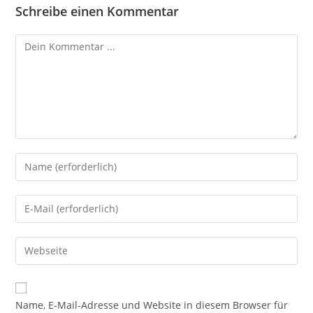
Schreibe einen Kommentar
Kommentieren
Gib
deinen
Namen
Gib
oder
deine
Benutzernamen
E-
Gib
zum
Mail-
deine
Kommentieren
Adresse
Website-
ein
zum
URL
Name, E-Mail-Adresse und Website in diesem Browser für
Kommentieren