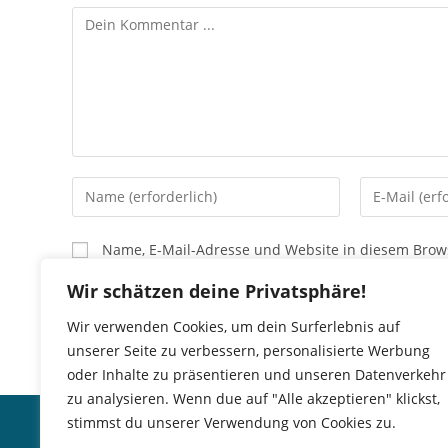
Kommentieren
Gib
Gib
deinen
deine
Namen
E-
Name, E-Mail-Adresse und Website in diesem Brow
oder
Mail-
Benutzernamen
Adresse
Wir schätzen deine Privatsphäre!
zum
zum
Wir verwenden Cookies, um dein Surferlebnis auf
Kommentieren
Kommentier
unserer Seite zu verbessern, personalisierte Werbung
ein
ein
oder Inhalte zu präsentieren und unseren Datenverkehr
zu analysieren. Wenn due auf "Alle akzeptieren" klickst,
Impressum
del Mar
stimmst du unserer Verwendung von Cookies zu.
Haftungsausschluss
BISTRO · S