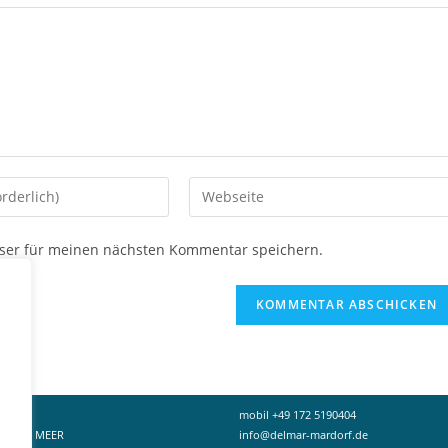
Gib
deine
Website-
ser für meinen nächsten Kommentar speichern.
URL
ein
(optional)
en
mobil +49 172 5190404
PORT & MEER
info@delmar-mardorf.de