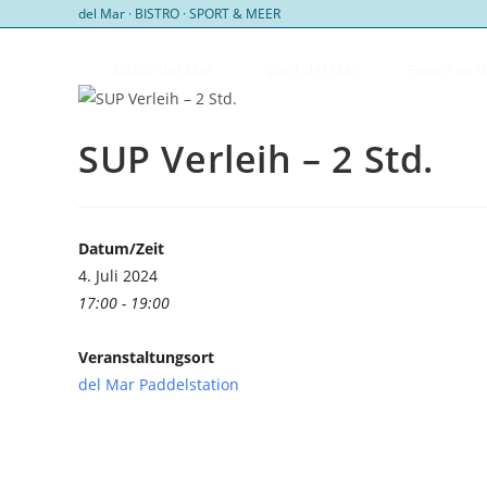
Zum
del Mar · BISTRO · SPORT & MEER
Inhalt
springen
Bistro del Mar
Sport del Mar
Feiern im 
SUP Verleih – 2 Std.
Datum/Zeit
4. Juli 2024
17:00 - 19:00
Veranstaltungsort
del Mar Paddelstation