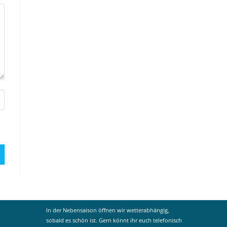
In der Nebensaison öffnen wir wetterabhängig,
sobald es schön ist. Gern könnt ihr euch telefonisch