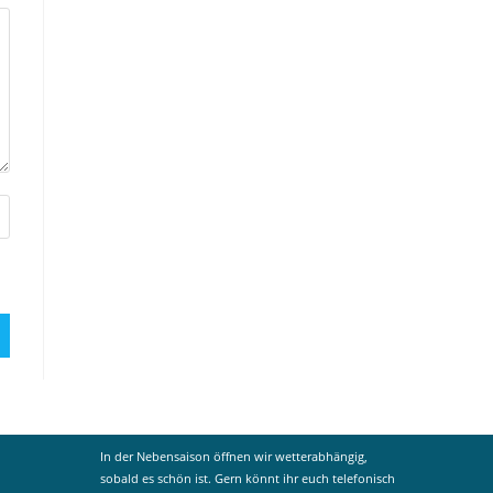
In der Nebensaison öffnen wir wetterabhängig,
sobald es schön ist. Gern könnt ihr euch telefonisch