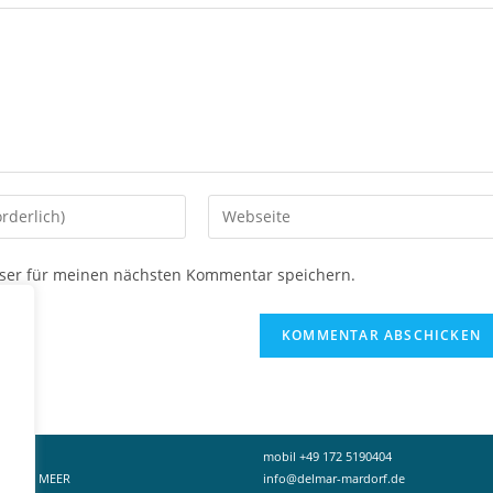
Gib
deine
Website-
ser für meinen nächsten Kommentar speichern.
URL
ein
(optional)
en
mobil +49 172 5190404
PORT & MEER
info@delmar-mardorf.de