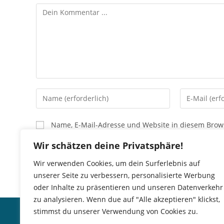
Kommentieren
Gib
Gib
deinen
deine
Namen
E-
Name, E-Mail-Adresse und Website in diesem Brow
oder
Mail-
Benutzernamen
Adresse
Wir schätzen deine Privatsphäre!
zum
zum
Wir verwenden Cookies, um dein Surferlebnis auf
Kommentieren
Kommentier
unserer Seite zu verbessern, personalisierte Werbung
ein
ein
oder Inhalte zu präsentieren und unseren Datenverkehr
zu analysieren. Wenn due auf "Alle akzeptieren" klickst,
Impressum
del Mar
stimmst du unserer Verwendung von Cookies zu.
Haftungsausschluss
BISTRO · S