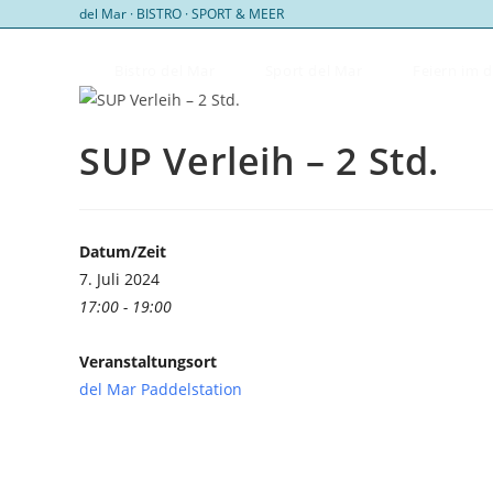
Zum
del Mar · BISTRO · SPORT & MEER
Inhalt
springen
Bistro del Mar
Sport del Mar
Feiern im 
SUP Verleih – 2 Std.
Datum/Zeit
7. Juli 2024
17:00 - 19:00
Veranstaltungsort
del Mar Paddelstation