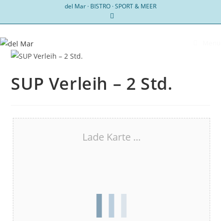
Zum
del Mar · BISTRO · SPORT & MEER
Inhalt
springen
Menü
SUP Verleih – 2 Std.
Lade Karte ...