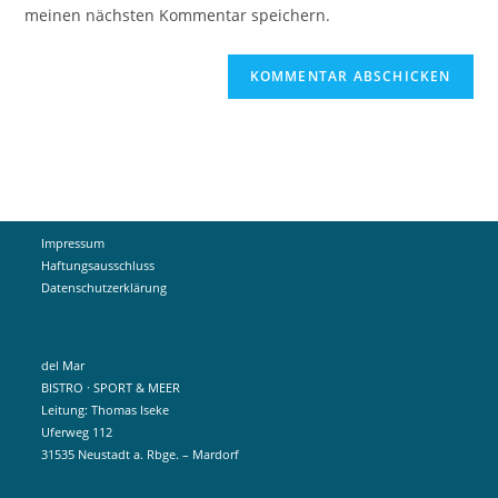
ein
meinen nächsten Kommentar speichern.
ein
(optional)
Impressum
Haftungsausschluss
Datenschutzerklärung
del Mar
BISTRO · SPORT & MEER
Leitung: Thomas Iseke
Uferweg 112
31535 Neustadt a. Rbge. – Mardorf