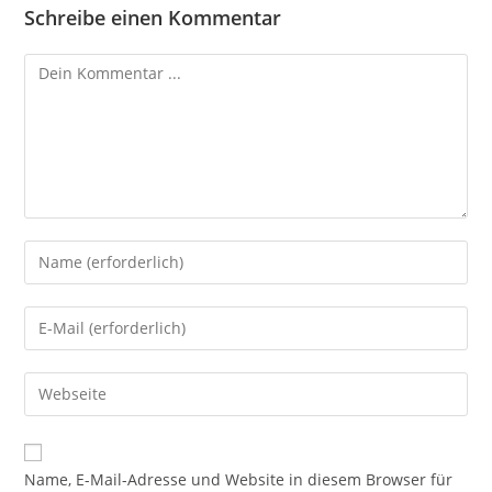
Schreibe einen Kommentar
Kommentieren
Gib
deinen
Namen
Gib
oder
deine
Benutzernamen
E-
Gib
zum
Mail-
deine
Kommentieren
Adresse
Website-
ein
zum
URL
Name, E-Mail-Adresse und Website in diesem Browser für
Kommentieren