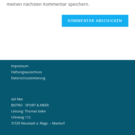
ein
meinen nächsten Kommentar speichern.
ein
(optional)
Impressum
Haftungsausschluss
Datenschutzerklärung
del Mar
BISTRO · SPORT & MEER
Leitung: Thomas Iseke
Uferweg 112
31535 Neustadt a. Rbge. – Mardorf