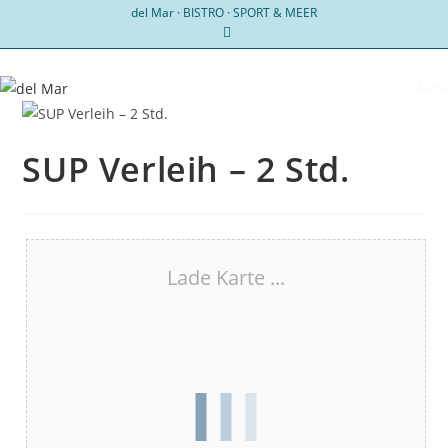
Zum
del Mar · BISTRO · SPORT & MEER
Inhalt
springen
Menü
SUP Verleih – 2 Std.
Lade Karte ...