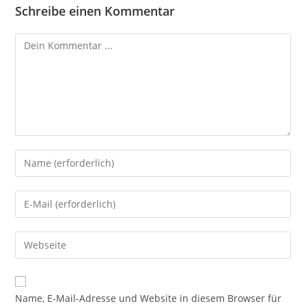
Schreibe einen Kommentar
Kommentieren
Gib
deinen
Namen
Gib
oder
deine
Benutzernamen
E-
Gib
zum
Mail-
deine
Kommentieren
Adresse
Website-
ein
zum
URL
Name, E-Mail-Adresse und Website in diesem Browser für
Kommentieren