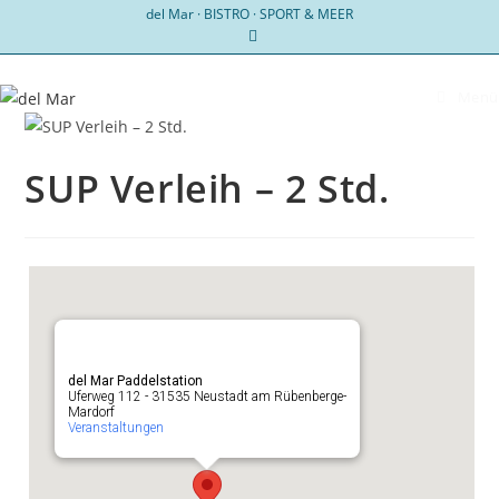
Zum
del Mar · BISTRO · SPORT & MEER
Inhalt
springen
Menü
SUP Verleih – 2 Std.
del Mar Paddelstation
Uferweg 112 - 31535 Neustadt am Rübenberge-
Mardorf
Veranstaltungen