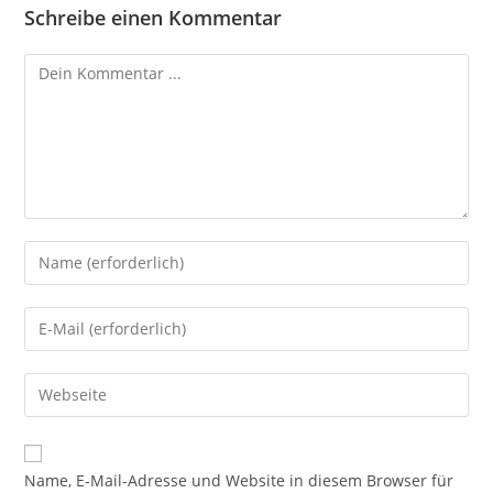
Schreibe einen Kommentar
Kommentieren
Gib
deinen
Namen
Gib
oder
deine
Benutzernamen
E-
Gib
zum
Mail-
deine
Kommentieren
Adresse
Website-
ein
zum
URL
Name, E-Mail-Adresse und Website in diesem Browser für
Kommentieren