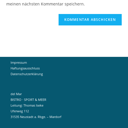
ein
meinen nächsten Kommentar speichern.
ein
(optional)
Impressum
Haftungsausschluss
Datenschutzerklärung
del Mar
BISTRO · SPORT & MEER
Leitung: Thomas Iseke
Uferweg 112
31535 Neustadt a. Rbge. – Mardorf