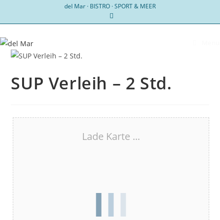
Zum
del Mar · BISTRO · SPORT & MEER
Inhalt
springen
Menü
SUP Verleih – 2 Std.
Lade Karte ...