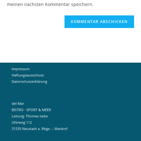
ein
meinen nächsten Kommentar speichern.
ein
(optional)
Impressum
Haftungsausschluss
Datenschutzerklärung
del Mar
BISTRO · SPORT & MEER
Leitung: Thomas Iseke
Uferweg 112
31535 Neustadt a. Rbge. – Mardorf