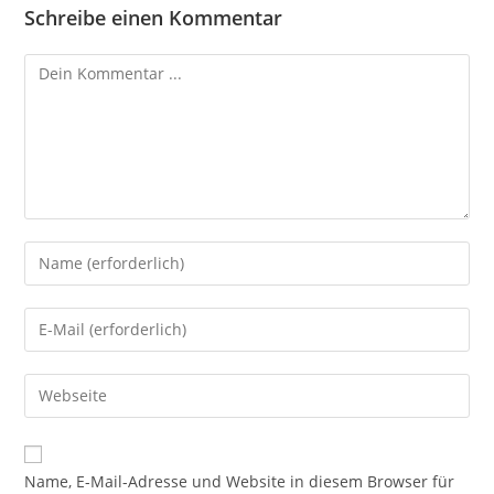
Schreibe einen Kommentar
Kommentieren
Gib
deinen
Namen
Gib
oder
deine
Benutzernamen
E-
Gib
zum
Mail-
deine
Kommentieren
Adresse
Website-
ein
zum
URL
Name, E-Mail-Adresse und Website in diesem Browser für
Kommentieren