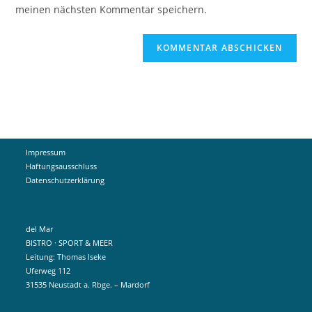
ein
meinen nächsten Kommentar speichern.
ein
(optional)
Impressum
Haftungsausschluss
Datenschutzerklärung
del Mar
BISTRO · SPORT & MEER
Leitung: Thomas Iseke
Uferweg 112
31535 Neustadt a. Rbge. – Mardorf