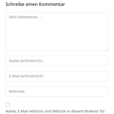
Schreibe einen Kommentar
Kommentieren
Gib
deinen
Namen
Gib
oder
deine
Benutzernamen
E-
Gib
zum
Mail-
deine
Kommentieren
Adresse
Website-
ein
zum
URL
Name, E-Mail-Adresse und Website in diesem Browser für
Kommentieren