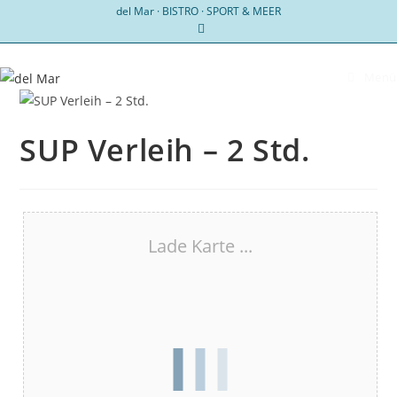
Zum
del Mar · BISTRO · SPORT & MEER
Inhalt
springen
Menü
SUP Verleih – 2 Std.
Lade Karte ...