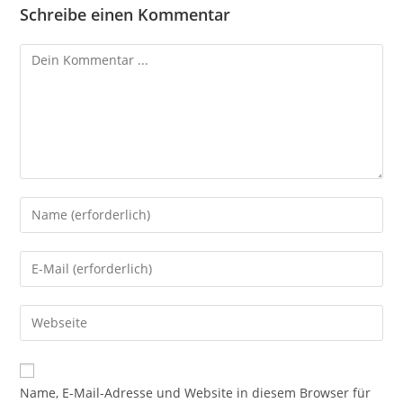
Schreibe einen Kommentar
Kommentieren
Gib
deinen
Namen
Gib
oder
deine
Benutzernamen
E-
Gib
zum
Mail-
deine
Kommentieren
Adresse
Website-
ein
zum
URL
Name, E-Mail-Adresse und Website in diesem Browser für
Kommentieren