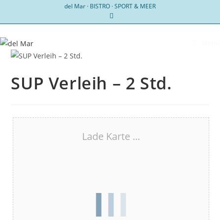
Zum
del Mar · BISTRO · SPORT & MEER
Inhalt
springen
Menü
SUP Verleih – 2 Std.
Lade Karte ...