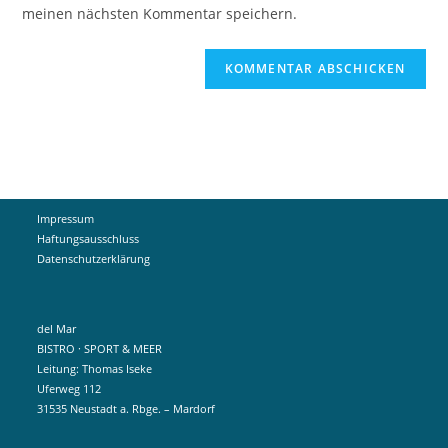
ein
meinen nächsten Kommentar speichern.
ein
(optional)
Impressum
Haftungsausschluss
Datenschutzerklärung
del Mar
BISTRO · SPORT & MEER
Leitung: Thomas Iseke
Uferweg 112
31535 Neustadt a. Rbge. – Mardorf