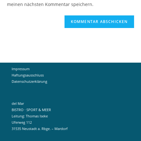
ein
meinen nächsten Kommentar speichern.
ein
(optional)
Impressum
Haftungsausschluss
Datenschutzerklärung
del Mar
BISTRO · SPORT & MEER
Leitung: Thomas Iseke
Uferweg 112
31535 Neustadt a. Rbge. – Mardorf