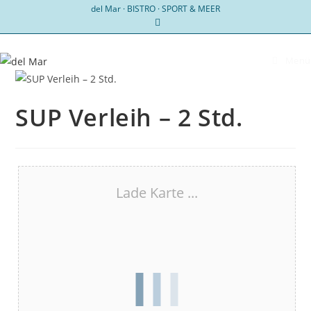
Zum
del Mar · BISTRO · SPORT & MEER
Inhalt
springen
Menü
SUP Verleih – 2 Std.
Lade Karte ...