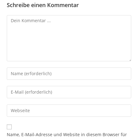
Schreibe einen Kommentar
Kommentieren
Gib
deinen
Namen
Gib
oder
deine
Benutzernamen
E-
Gib
zum
Mail-
deine
Kommentieren
Adresse
Website-
ein
zum
URL
Name, E-Mail-Adresse und Website in diesem Browser für
Kommentieren