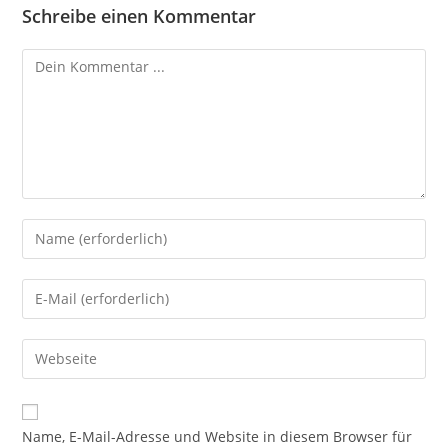
Schreibe einen Kommentar
Kommentieren
Gib
deinen
Namen
Gib
oder
deine
Benutzernamen
E-
Gib
zum
Mail-
deine
Kommentieren
Adresse
Website-
ein
zum
URL
Name, E-Mail-Adresse und Website in diesem Browser für
Kommentieren