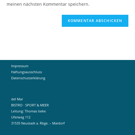
ein
meinen nächsten Kommentar speichern.
ein
(optional)
Impressum
Haftungsausschluss
Datenschutzerklärung
del Mar
BISTRO · SPORT & MEER
Leitung: Thomas Iseke
Uferweg 112
31535 Neustadt a. Rbge. – Mardorf