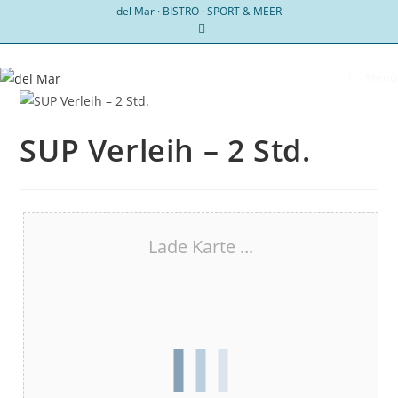
Zum
del Mar · BISTRO · SPORT & MEER
Inhalt
springen
Menü
SUP Verleih – 2 Std.
Lade Karte ...