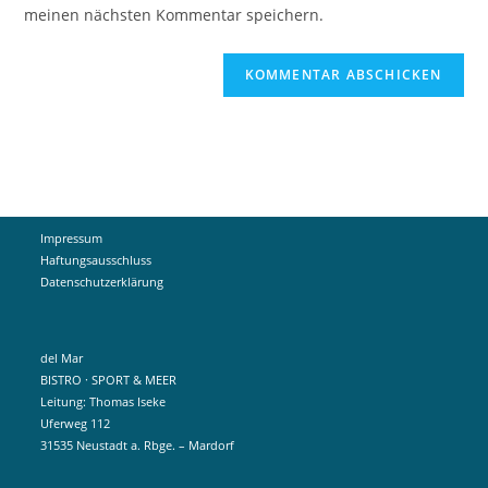
ein
meinen nächsten Kommentar speichern.
ein
(optional)
Impressum
Haftungsausschluss
Datenschutzerklärung
del Mar
BISTRO · SPORT & MEER
Leitung: Thomas Iseke
Uferweg 112
31535 Neustadt a. Rbge. – Mardorf