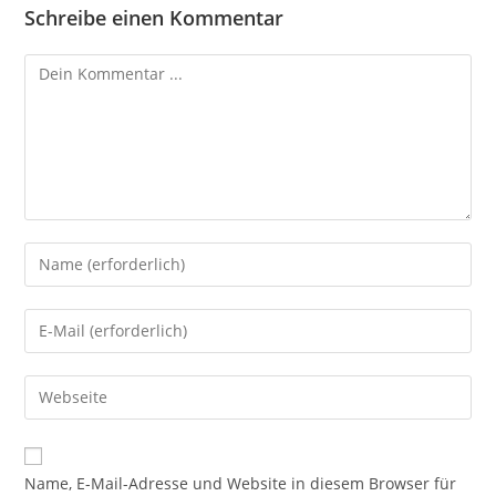
Schreibe einen Kommentar
Kommentieren
Gib
deinen
Namen
Gib
oder
deine
Benutzernamen
E-
Gib
zum
Mail-
deine
Kommentieren
Adresse
Website-
ein
zum
URL
Name, E-Mail-Adresse und Website in diesem Browser für
Kommentieren