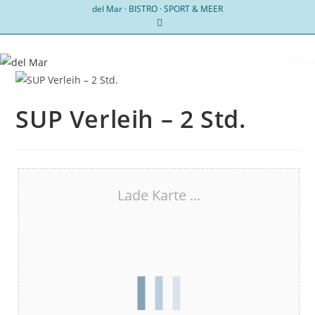
Zum
del Mar · BISTRO · SPORT & MEER
Inhalt
springen
Menü
SUP Verleih – 2 Std.
Lade Karte ...