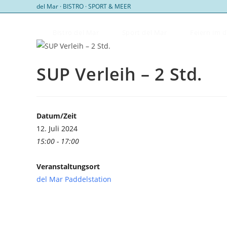
Zum
del Mar · BISTRO · SPORT & MEER
Inhalt
springen
Bistro del Mar
Sport del Mar
Feiern im 
SUP Verleih – 2 Std.
Datum/Zeit
12. Juli 2024
15:00 - 17:00
Veranstaltungsort
del Mar Paddelstation