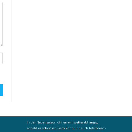
In der Nebensaison öffnen wir wetterabhängig,
sobald es schön ist. Gern könnt ihr euch telefonisch