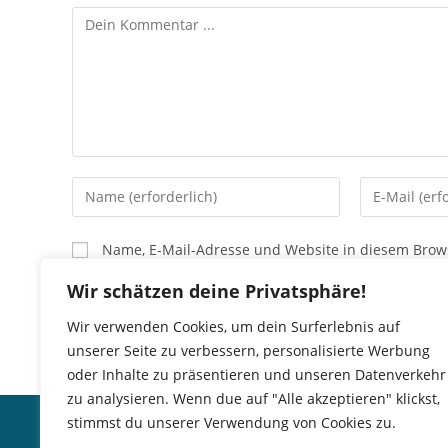
Kommentieren
Gib
Gib
deinen
deine
Namen
E-
Name, E-Mail-Adresse und Website in diesem Brow
oder
Mail-
Benutzernamen
Adresse
Wir schätzen deine Privatsphäre!
zum
zum
Wir verwenden Cookies, um dein Surferlebnis auf
Kommentieren
Kommentier
unserer Seite zu verbessern, personalisierte Werbung
ein
ein
oder Inhalte zu präsentieren und unseren Datenverkehr
zu analysieren. Wenn due auf "Alle akzeptieren" klickst,
Impressum
del Mar
stimmst du unserer Verwendung von Cookies zu.
Haftungsausschluss
BISTRO · S