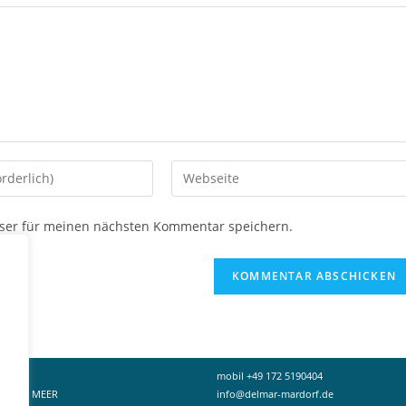
Gib
deine
Website-
ser für meinen nächsten Kommentar speichern.
URL
ein
(optional)
en
mobil +49 172 5190404
PORT & MEER
info@delmar-mardorf.de