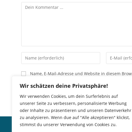
Kommentieren
Gib
Gib
deinen
deine
Namen
E-
Name, E-Mail-Adresse und Website in diesem Brow
oder
Mail-
Benutzernamen
Adresse
Wir schätzen deine Privatsphäre!
zum
zum
Wir verwenden Cookies, um dein Surferlebnis auf
Kommentieren
Kommentier
unserer Seite zu verbessern, personalisierte Werbung
ein
ein
oder Inhalte zu präsentieren und unseren Datenverkehr
zu analysieren. Wenn due auf "Alle akzeptieren" klickst,
Impressum
del Mar
stimmst du unserer Verwendung von Cookies zu.
Haftungsausschluss
BISTRO · S