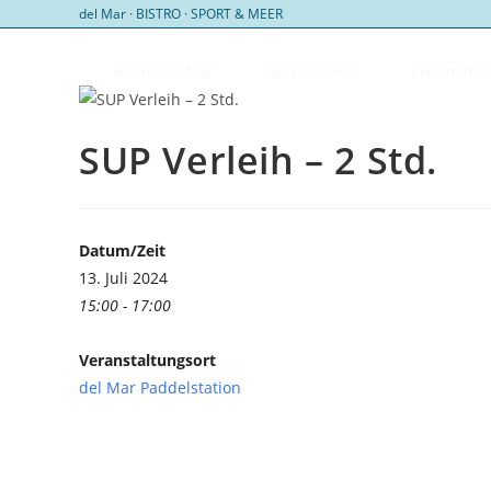
Zum
del Mar · BISTRO · SPORT & MEER
Inhalt
springen
Bistro del Mar
Sport del Mar
Feiern im 
SUP Verleih – 2 Std.
Datum/Zeit
13. Juli 2024
15:00 - 17:00
Veranstaltungsort
del Mar Paddelstation