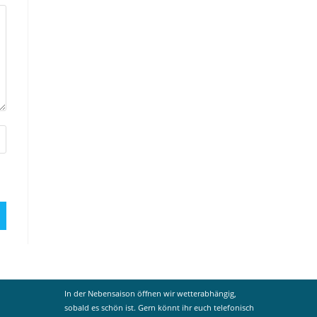
In der Nebensaison öffnen wir wetterabhängig,
sobald es schön ist. Gern könnt ihr euch telefonisch