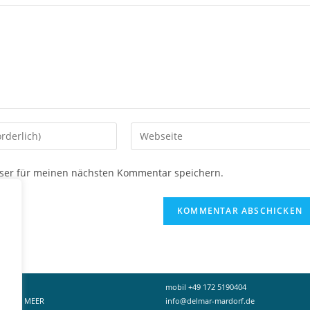
Gib
deine
Website-
ser für meinen nächsten Kommentar speichern.
URL
ein
(optional)
en
mobil +49 172 5190404
PORT & MEER
info@delmar-mardorf.de