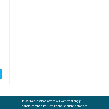
In der Nebensaison öffnen wir wetterabhängig,
sobald es schön ist. Gern könnt ihr euch telefonisch