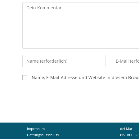
Kommentieren
Gib
Gib
deinen
deine
Namen
E-
Name, E-Mail-Adresse und Website in diesem Brow
oder
Mail-
Benutzernamen
Adresse
zum
zum
Kommentieren
Kommentier
ein
ein
Impressum
del Mar
Haftungsausschluss
BISTRO · S