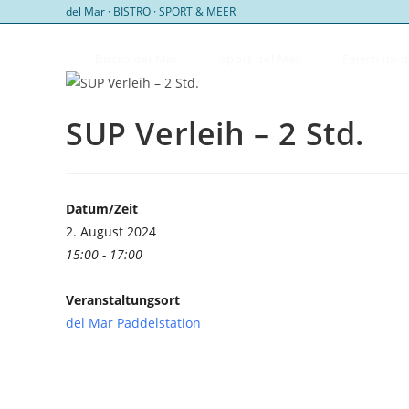
Zum
del Mar · BISTRO · SPORT & MEER
Inhalt
springen
Bistro del Mar
Sport del Mar
Feiern im 
SUP Verleih – 2 Std.
Datum/Zeit
2. August 2024
15:00 - 17:00
Veranstaltungsort
del Mar Paddelstation