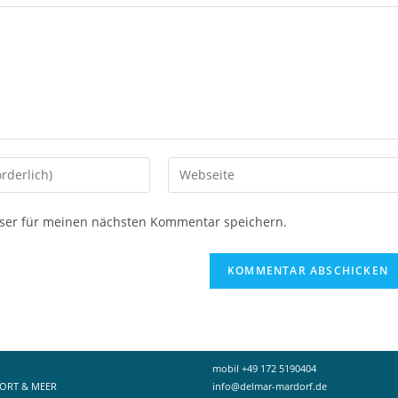
Gib
deine
Website-
ser für meinen nächsten Kommentar speichern.
URL
ein
(optional)
en
mobil +49 172 5190404
PORT & MEER
info@delmar-mardorf.de