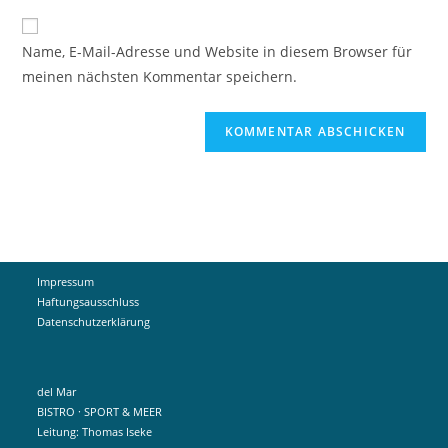
Adresse
Website-
ein
zum
URL
Name, E-Mail-Adresse und Website in diesem Browser für
Kommentieren
ein
meinen nächsten Kommentar speichern.
ein
(optional)
Impressum
Haftungsausschluss
Datenschutzerklärung
del Mar
BISTRO · SPORT & MEER
Leitung: Thomas Iseke