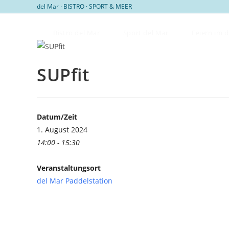
Zum
del Mar · BISTRO · SPORT & MEER
Inhalt
springen
Bistro del Mar
Sport del Mar
Feiern im 
SUPfit
Datum/Zeit
1. August 2024
14:00 - 15:30
Veranstaltungsort
del Mar Paddelstation