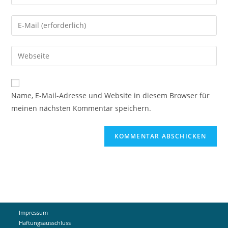
deinen
Namen
Gib
oder
deine
Benutzernamen
E-
Gib
zum
Mail-
deine
Kommentieren
Adresse
Website-
ein
zum
URL
Name, E-Mail-Adresse und Website in diesem Browser für
Kommentieren
ein
meinen nächsten Kommentar speichern.
ein
(optional)
Impressum
Haftungsausschluss