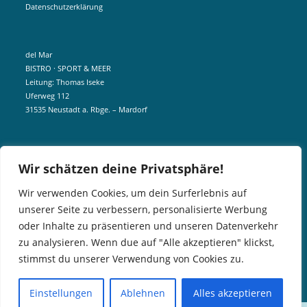
Datenschutzerklärung
del Mar
BISTRO · SPORT & MEER
Leitung: Thomas Iseke
Uferweg 112
31535 Neustadt a. Rbge. – Mardorf
mobil +49 172 5190404
Wir schätzen deine Privatsphäre!
info@delmar-mardorf.de
Wir verwenden Cookies, um dein Surferlebnis auf
unserer Seite zu verbessern, personalisierte Werbung
In der Nebensaison öffnen wir wetterabhängig, sobald es schön ist.
oder Inhalte zu präsentieren und unseren Datenverkehr
Gern könnt ihr euch telefonisch bei uns über aktuelle Öffnungszeiten
zu analysieren. Wenn due auf "Alle akzeptieren" klickst,
informieren. Für Gruppen und Events können wir aber gern jederzeit
stimmst du unserer Verwendung von Cookies zu.
öffnen.
Einstellungen
Ablehnen
Alles akzeptieren