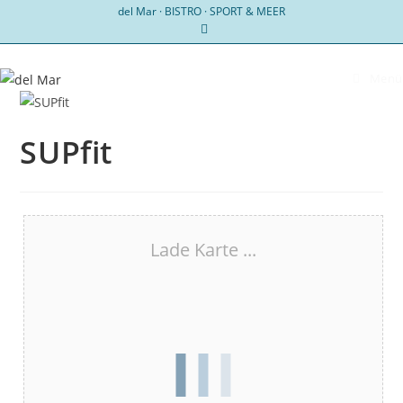
Zum
del Mar · BISTRO · SPORT & MEER
Inhalt
springen
Menü
SUPfit
Lade Karte ...